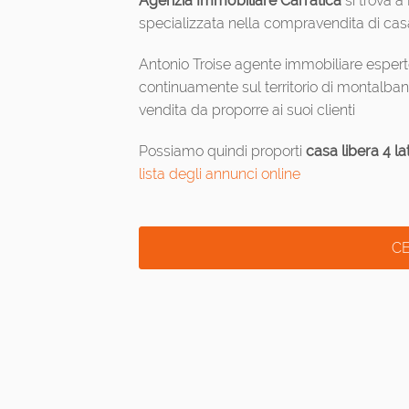
Agenzia Immobiliare Carratica
si trova a
specializzata nella compravendita di casa li
Antonio Troise agente immobiliare esperto
continuamente sul territorio di montalbano 
vendita da proporre ai suoi clienti
Possiamo quindi proporti
casa libera 4 l
lista degli annunci online
CE