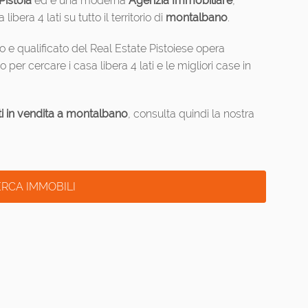
Pistoia
ed è una moderna
Agenzia Immobiliare
,
bera 4 lati su tutto il territorio di
montalbano
.
 e qualificato del Real Estate Pistoiese opera
per cercare i casa libera 4 lati e le migliori case in
ati in vendita a montalbano
, consulta quindi la nostra
RCA IMMOBILI