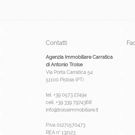
Contatti
Fa
Agenzia Immobiliare Carratica
di Antonio Troise
Via Porta Carratica 54
51100 Pistoia (PT)
tel.
+39 0573 27494
cell.
+39 339 7974368
info@troiseimmobiliare.it
P.iva 01271570473
REA n° 132123